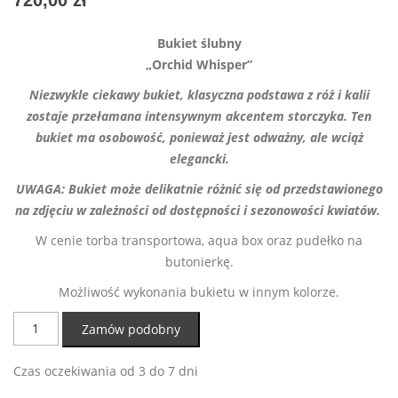
720,00
zł
Bukiet ślubny
„Orchid Whisper”
Niezwykle ciekawy bukiet, klasyczna podstawa z róż i kalii
zostaje przełamana intensywnym akcentem storczyka. Ten
bukiet ma osobowość, ponieważ jest odważny, ale wciąż
elegancki.
UWAGA: Bukiet może delikatnie różnić się od przedstawionego
na zdjęciu w zależności od dostępności i sezonowości kwiatów.
W cenie torba transportowa, aqua box oraz pudełko na
butonierkę.
Możliwość wykonania bukietu w innym kolorze.
ilość
Zamów podobny
Bukiet
"Orchid
Czas oczekiwania od 3 do 7 dni
Whisper"